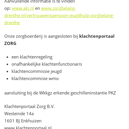
Aanvullende informatie is te vinden
op:
www.akj.nl
en
www.zorgbelang-
drenthe.nl/vertrouwenspersoon-jeugdhulp-zorgbelang-
drenthe
Onze zorgboerderij is aangesloten bij
klachtenportaal
ZORG
een klachtenregeling
onafhankelijke klachtenfunctionaris
klachtencommissie jeugd
klachtencommisie wmo
aansluiting bij de Wkkgz erkende geschilleninstantie PKZ
Klachtenportaal Zorg B.V.
Westeinde 14a
1601 BJ Enkhuizen
www.klachtenportaal.nl